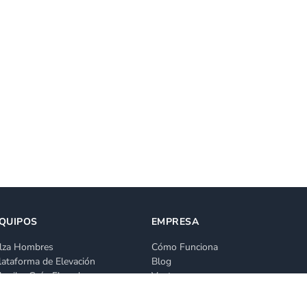
QUIPOS
EMPRESA
lza Hombres
Cómo Funciona
lataforma de Elevación
Blog
lquiler Grúa Elevadora
Ventas
lataforma Articulada
Todas las categorías