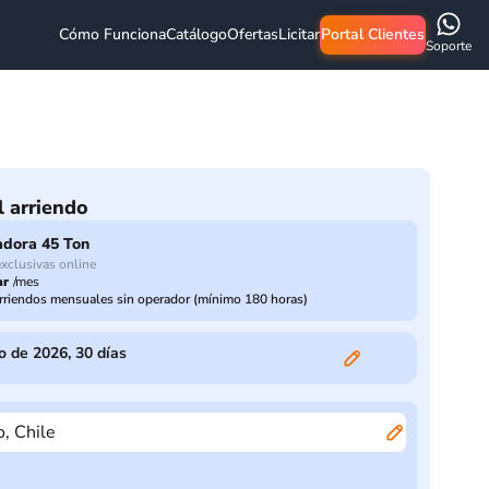
Cómo Funciona
Catálogo
Ofertas
Licitar
Portal Clientes
Soporte
l arriendo
adora 45 Ton
exclusivas online
ar
/
mes
rriendos mensuales sin operador (mínimo 180 horas)
o de 2026
,
30
días