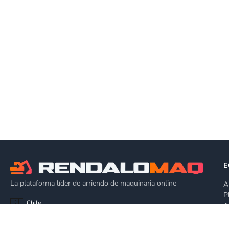
E
La plataforma líder de arriendo de maquinaria online
A
P
🇨🇱
Chile
A
P