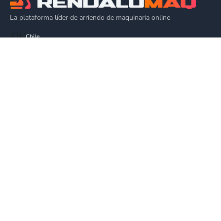
La plataforma líder de arriendo de maquinaria online
🇨🇱
Chile
EQUIPOS
Alza Hombres
Plataforma de Elevación
Alquiler Grúa Elevadora
Plataforma Articulada
EMPRESA
Cómo Funciona
Blog
Ventas
Todas las categorías
LEGAL
Privacidad