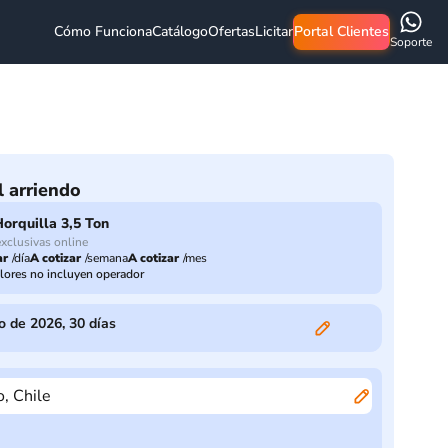
Cómo Funciona
Catálogo
Ofertas
Licitar
Portal Clientes
Soporte
l arriendo
orquilla 3,5 Ton
exclusivas online
ar
/
día
A cotizar
/
semana
A cotizar
/
mes
lores no incluyen operador
o de 2026
,
30
días