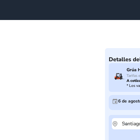
Detalles de
Grúa H
Tarifas 
A cotiz
*
Los va
6 de agost