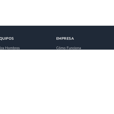
QUIPOS
EMPRESA
lza Hombres
Cómo Funciona
lataforma de Elevación
Blog
lquiler Grúa Elevadora
Ventas
lataforma Articulada
Todas las categorías