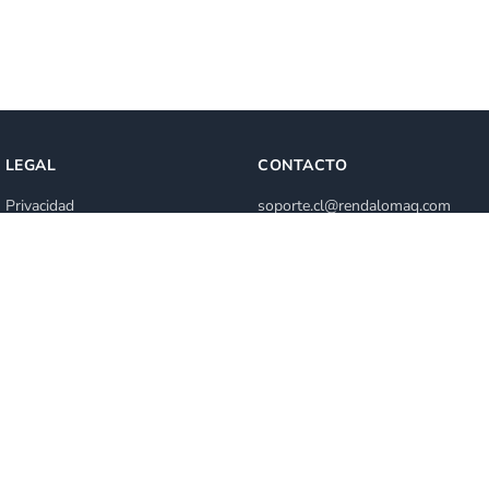
LEGAL
CONTACTO
Privacidad
soporte.cl@rendalomaq.com
Términos de servicio
+56 2 2840 0772