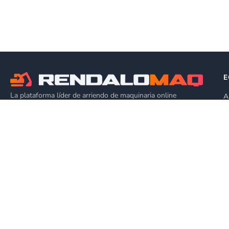
E
La plataforma líder de arriendo de maquinaria online
A
P
🇨🇱
Chile
A
P
SUSCRÍBETE A NUESTRO NEWSLETTER
Suscríbete