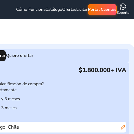
Cómo Funciona
Catálogo
Ofertas
Licitar
Portal Clientes
Soporte
rar
Quiero ofertar
$1.800.000
+ IVA
planificación de compra?
atamente
1 y 3 meses
 3 meses