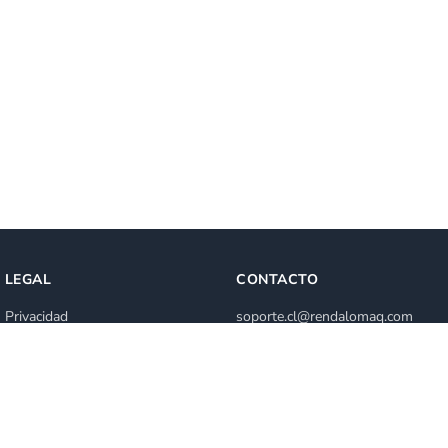
LEGAL
CONTACTO
Privacidad
soporte.cl@rendalomaq.com
Términos de servicio
+56 2 2840 0772