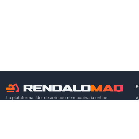
E
La plataforma líder de arriendo de maquinaria online
A
P
🇨🇱
Chile
A
P