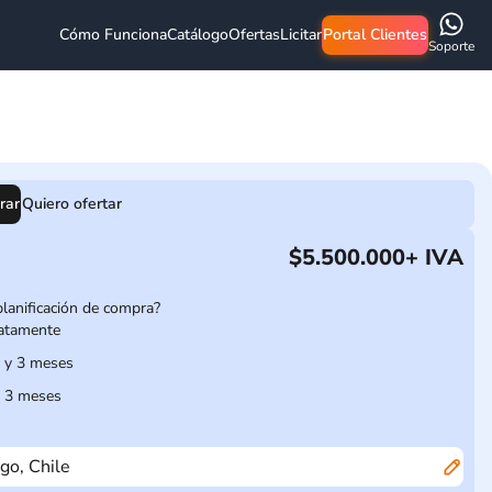
Cómo Funciona
Catálogo
Ofertas
Licitar
Portal Clientes
Soporte
rar
Quiero ofertar
$5.500.000
+ IVA
planificación de compra?
atamente
1 y 3 meses
 3 meses