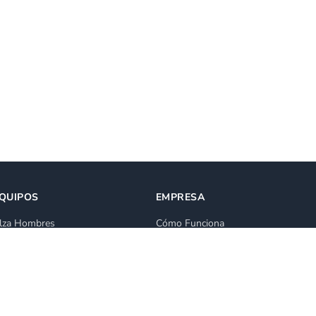
QUIPOS
EMPRESA
lza Hombres
Cómo Funciona
lataforma de Elevación
Blog
lquiler Grúa Elevadora
Ventas
lataforma Articulada
Todas las categorías