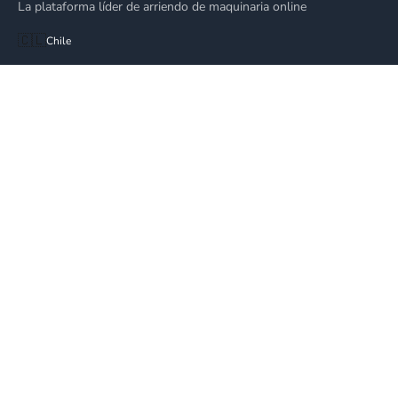
La plataforma líder de arriendo de maquinaria online
🇨🇱
Chile
EQUIPOS
Alza Hombres
Plataforma de Elevación
Alquiler Grúa Elevadora
Plataforma Articulada
EMPRESA
Cómo Funciona
Blog
Ventas
Todas las categorías
LEGAL
Privacidad
Términos de servicio