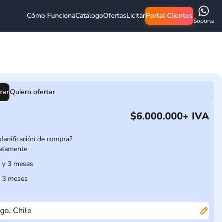
Cómo Funciona
Catálogo
Ofertas
Licitar
Portal Clientes
Soporte
rar
Quiero ofertar
$6.000.000
+ IVA
planificación de compra?
atamente
1 y 3 meses
 3 meses