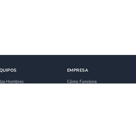
QUIPOS
EMPRESA
lza Hombres
Cómo Funciona
lataforma de Elevación
Blog
lquiler Grúa Elevadora
Ventas
lataforma Articulada
Todas las categorías