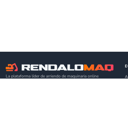
E
La plataforma líder de arriendo de maquinaria online
A
P
🇨🇱
Chile
A
P
SUSCRÍBETE A NUESTRO NEWSLETTER