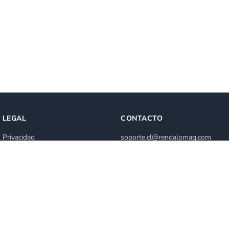
LEGAL
CONTACTO
Privacidad
soporte.cl@rendalomaq.com
Términos de servicio
+56 2 2840 0772