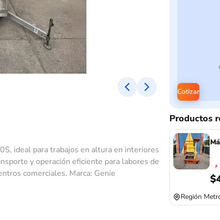
Cotizar
Productos r
Má
 ideal para trabajos en altura en interiores
ansporte y operación eficiente para labores de
⚡
centros comerciales. Marca: Genie
$
Región Metro